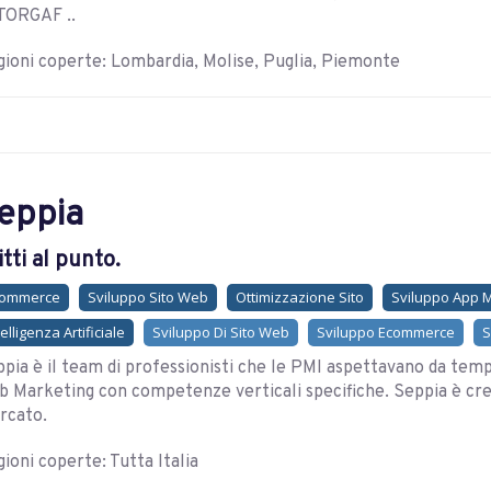
TORGAF ..
ioni coperte: Lombardia, Molise, Puglia, Piemonte
eppia
itti al punto.
commerce
Sviluppo Sito Web
Ottimizzazione Sito
Sviluppo App 
telligenza Artificiale
Sviluppo Di Sito Web
Sviluppo Ecommerce
S
pia è il team di professionisti che le PMI aspettavano da tem
 Marketing con competenze verticali specifiche. Seppia è cre
rcato.
ioni coperte: Tutta Italia