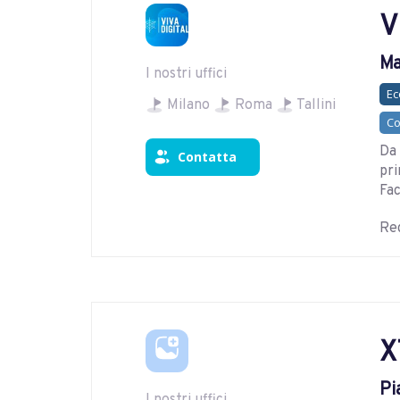
V
Ma
I nostri uffici
E
Milano
Roma
Tallini
Co
Da 
Contatta
pri
Fac
Reg
X
Pi