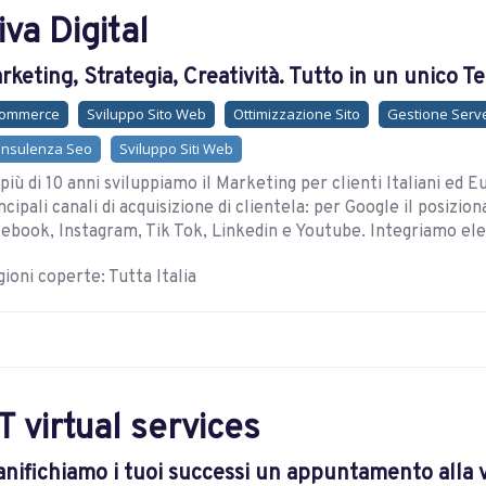
iva Digital
rketing, Strategia, Creatività. Tutto in un unico T
commerce
Sviluppo Sito Web
Ottimizzazione Sito
Gestione Serv
nsulenza Seo
Sviluppo Siti Web
più di 10 anni sviluppiamo il Marketing per clienti Italiani ed E
ncipali canali di acquisizione di clientela: per Google il posiz
ebook, Instagram, Tik Tok, Linkedin e Youtube. Integriamo elem
ioni coperte: Tutta Italia
T virtual services
anifichiamo i tuoi successi un appuntamento alla 