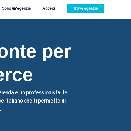
Sono un'agenzia
Accedi
Trova agenzie
onte per
erce
zienda e un professionista, le
e italiano che ti permette di
.