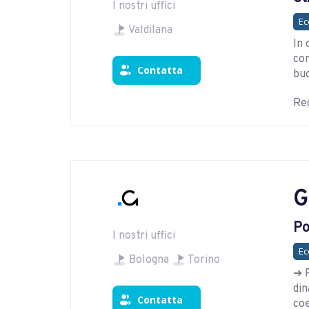
I nostri uffici
E
Valdilana
In 
con
Contatta
buo
Reg
G
Po
I nostri uffici
E
Bologna
Torino
➔ P
din
Contatta
co