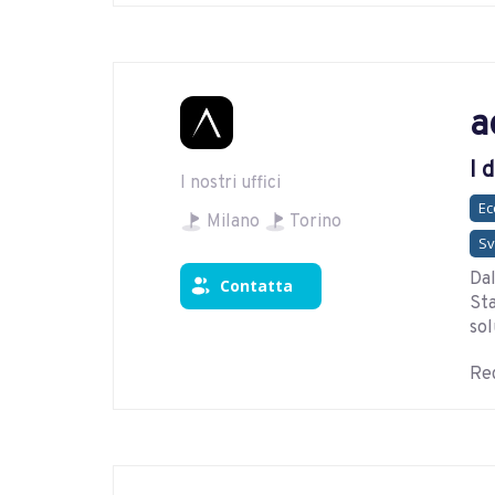
a
I 
I nostri uffici
E
Milano
Torino
Sv
Dal
Contatta
Sta
sol
Reg