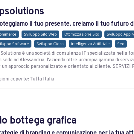
psolutions
oteggiamo il tuo presente, creiamo il tuo futuro di
commerce
Sviluppo Sito Web
Ottimizzazione Sito
Sviluppo App 
iluppo Software
Sviluppo Gioco
Intelligenza Artificiale
Seo
Solutions è una società di consulenza IT specializzata nella forn
 sede ad Alessandria, l'azienda offre un'ampia gamma di servizi 
 un approccio personalizzato e orientato al cliente. SERVIZI 
ioni coperte: Tutta Italia
io bottega grafica
rategie di branding e comunicazione per la tua att