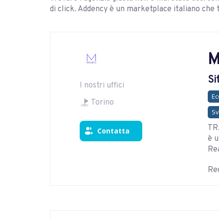
di click. Addency è un marketplace italiano che 
M
Si
I nostri uffici
E
Torino
Sv
TR
Contatta
è u
Rea
Reg