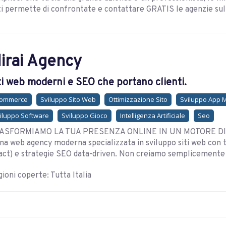
ti permette di confrontate e contattare GRATIS le agenzie sul 
irai Agency
ti web moderni e SEO che portano clienti.
commerce
Sviluppo Sito Web
Ottimizzazione Sito
Sviluppo App 
iluppo Software
Sviluppo Gioco
Intelligenza Artificiale
Seo
ASFORMIAMO LA TUA PRESENZA ONLINE IN UN MOTORE DI A
na web agency moderna specializzata in sviluppo siti web con t
ct) e strategie SEO data-driven. Non creiamo semplicemente "sit
ioni coperte: Tutta Italia