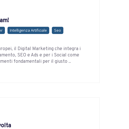
eam!
er
Intelligenza Artificiale
Seo
uropei, il Digital Marketing che integra i
ionamento, SEO e Ads e per i Social come
enti fondamentali per il giusto ..
volta