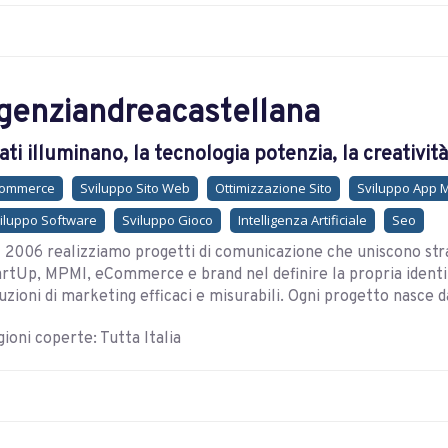
genziandreacastellana
dati illuminano, la tecnologia potenzia, la creativit
commerce
Sviluppo Sito Web
Ottimizzazione Sito
Sviluppo App 
iluppo Software
Sviluppo Gioco
Intelligenza Artificiale
Seo
 2006 realizziamo progetti di comunicazione che uniscono str
rtUp, MPMI, eCommerce e brand nel definire la propria identit
uzioni di marketing efficaci e misurabili. Ogni progetto nasce d
ioni coperte: Tutta Italia