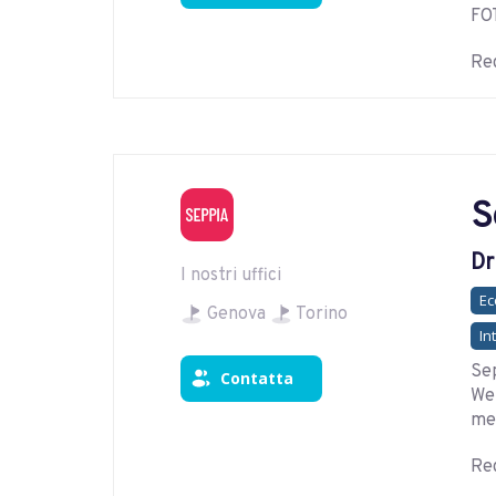
FO
Reg
S
Dr
I nostri uffici
E
Genova
Torino
In
Sep
Contatta
Web
me
Reg