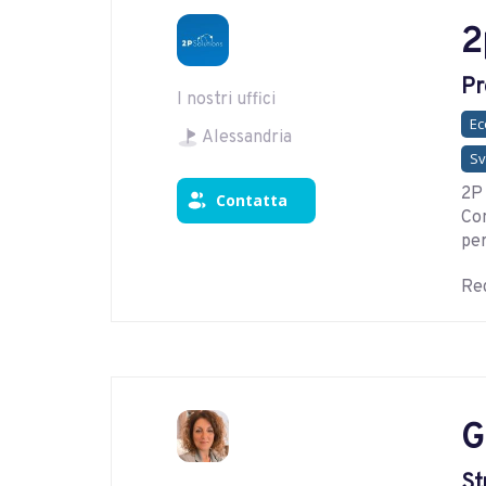
2
Pr
I nostri uffici
E
Alessandria
Sv
2P 
Contatta
Con
per
Reg
G
St