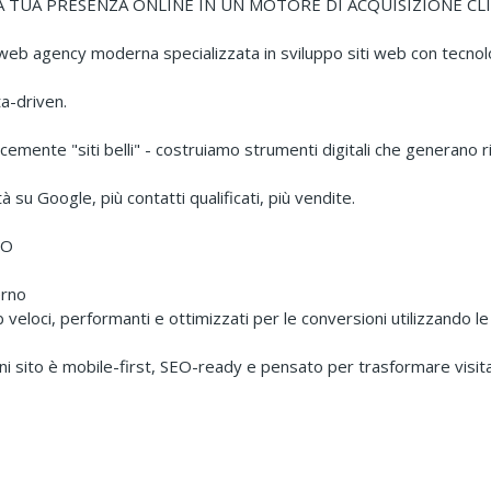
 TUA PRESENZA ONLINE IN UN MOTORE DI ACQUISIZIONE CL
web agency moderna specializzata in sviluppo siti web con tecnolo
a-driven.
mente "siti belli" - costruiamo strumenti digitali che generano ri
ità su Google, più contatti qualificati, più vendite.
MO
rno
 veloci, performanti e ottimizzati per le conversioni utilizzando le
ni sito è mobile-first, SEO-ready e pensato per trasformare visitato