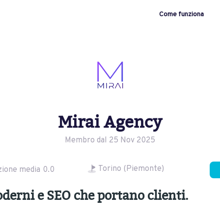
Come funziona
Mirai Agency
Membro dal 25 Nov 2025
Torino (Piemonte)
zione media
0.0
derni e SEO che portano clienti.