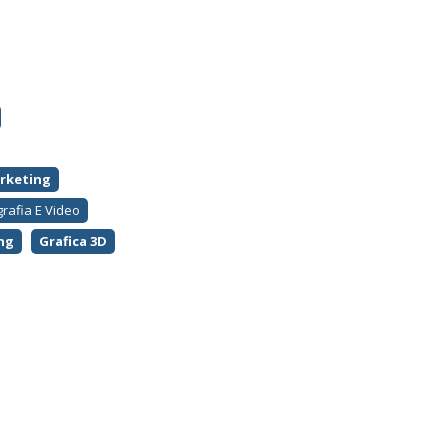
rketing
grafia E Video
ng
Grafica 3D