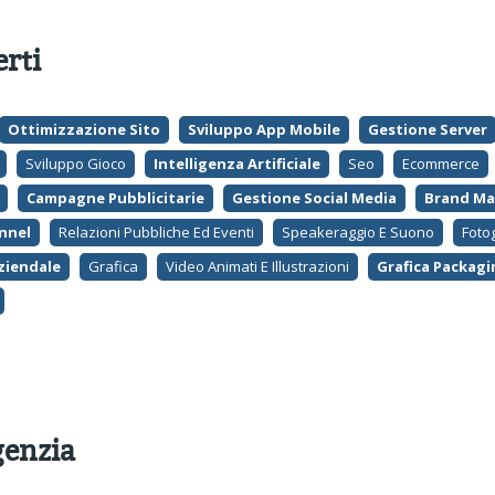
erti
Ottimizzazione Sito
Sviluppo App Mobile
Gestione Server
Sviluppo Gioco
Intelligenza Artificiale
Seo
Ecommerce
Campagne Pubblicitarie
Gestione Social Media
Brand Ma
nnel
Relazioni Pubbliche Ed Eventi
Speakeraggio E Suono
Foto
ziendale
Grafica
Video Animati E Illustrazioni
Grafica Packagi
genzia