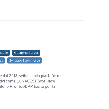
Mobile
Gestione Server
ss
Sviluppo Ecommerce
e dal 2013, sviluppando piattaforme
vativi come LUNAGEST (workflow
) e ProntoGDPR (suite per la