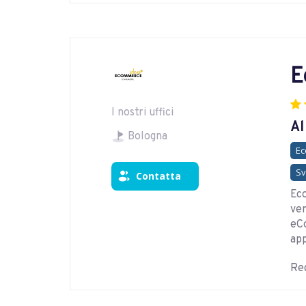
E
I nostri uffici
Al
Bologna
E
Sv
Contatta
Eco
ver
eCo
app
Reg