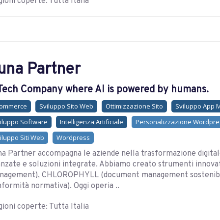
ioni coperte: Tutta Italia
una Partner
Tech Company where AI is powered by humans.
commerce
Sviluppo Sito Web
Ottimizzazione Sito
Sviluppo App 
iluppo Software
Intelligenza Artificiale
Personalizzazione Wordpre
iluppo Siti Web
Wordpress
a Partner accompagna le aziende nella trasformazione digital
nzate e soluzioni integrate. Abbiamo creato strumenti inno
nagement), CHLOROPHYLL (document management sostenibile
formità normativa). Oggi operia ..
ioni coperte: Tutta Italia