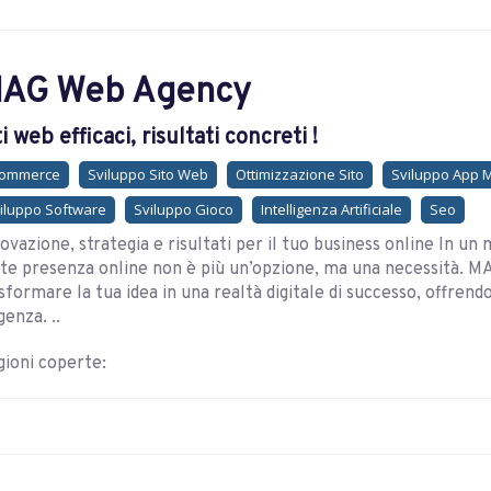
AG Web Agency
ti web efficaci, risultati concreti !
commerce
Sviluppo Sito Web
Ottimizzazione Sito
Sviluppo App 
iluppo Software
Sviluppo Gioco
Intelligenza Artificiale
Seo
ovazione, strategia e risultati per il tuo business online In u
te presenza online non è più un’opzione, ma una necessità. MA
sformare la tua idea in una realtà digitale di successo, offrend
genza. ..
ioni coperte: