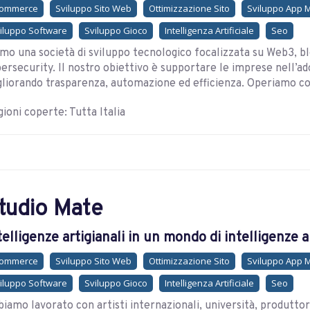
commerce
Sviluppo Sito Web
Ottimizzazione Sito
Sviluppo App 
iluppo Software
Sviluppo Gioco
Intelligenza Artificiale
Seo
mo una società di sviluppo tecnologico focalizzata su Web3, b
ersecurity. Il nostro obiettivo è supportare le imprese nell’a
liorando trasparenza, automazione ed efficienza. Operiamo com
ioni coperte: Tutta Italia
tudio Mate
telligenze artigianali in un mondo di intelligenze art
commerce
Sviluppo Sito Web
Ottimizzazione Sito
Sviluppo App 
iluppo Software
Sviluppo Gioco
Intelligenza Artificiale
Seo
iamo lavorato con artisti internazionali, università, produttori