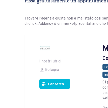
Fissa gratuitamente un appuntamento
Trovare l'agenzia giusta non è mai stato così sem
di click. Addency è un marketplace italiano che 
M
Co
I nostri uffici
E
Bologna
In
Ci 
Contatta
com
pia
web