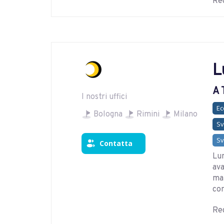
Reg
L
A 
I nostri uffici
E
Bologna
Rimini
Milano
Sv
Sv
Contatta
Lun
ava
ma
con
Reg