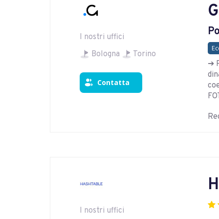
G
Po
I nostri uffici
E
Bologna
Torino
➔ P
din
Contatta
co
FO
Reg
H
I nostri uffici