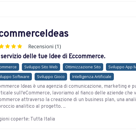
commerceIdeas
Recensioni (1)
 servizio delle tue Idee di Eccommerce.
commerce
Sviluppo Sito Web
Ottimizzazione Sito
Sviluppo App 
iluppo Software
Sviluppo Gioco
Intelligenza Artificiale
mmerce Ideas è una agenzia di comunicazione, marketing e pu
ticale sull'eCommerce, lavoriamo al fianco delle aziende che vo
mmerce attraverso la creazione di un business plan, una anali
roccio analitico al progetto. ..
ioni coperte: Tutta Italia