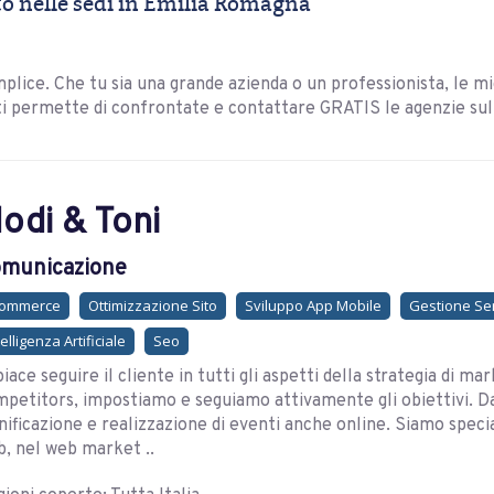
 nelle sedi in Emilia Romagna
plice. Che tu sia una grande azienda o un professionista, le mi
ti permette di confrontate e contattare GRATIS le agenzie sul 
odi & Toni
municazione
commerce
Ottimizzazione Sito
Sviluppo App Mobile
Gestione Se
telligenza Artificiale
Seo
piace seguire il cliente in tutti gli aspetti della strategia di ma
petitors, impostiamo e seguiamo attivamente gli obiettivi. Dalla
nificazione e realizzazione di eventi anche online. Siamo special
, nel web market ..