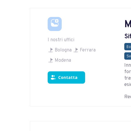
M
Si
I nostri uffici
E
Bologna
Ferrara
Sv
Modena
Inn
for
Contatta
tra
esi
Reg