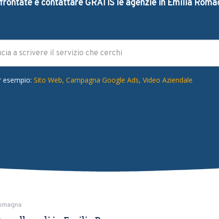
frontate e contattare GRATIS le agenzie in Emilia Roma
r esempio:
Sito Web,
Campagna Google Ads,
Video Aziendale
Romagna