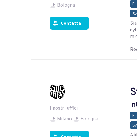
E
Bologna
Sv
Contatta
Sia
cyb
mig
Reg
S
In
I nostri uffici
E
Milano
Bologna
Sv
Abb
Contatta