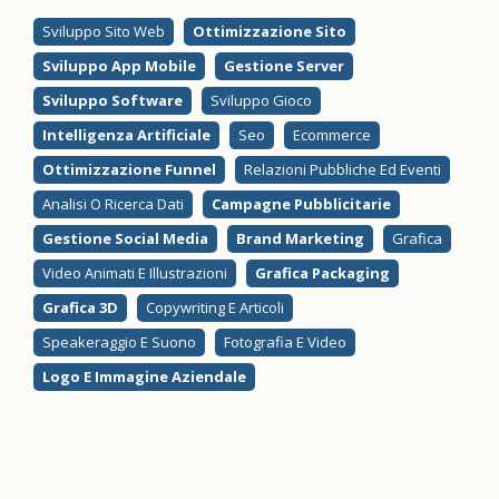
Sviluppo Sito Web
Ottimizzazione Sito
Sviluppo App Mobile
Gestione Server
Sviluppo Software
Sviluppo Gioco
Intelligenza Artificiale
Seo
Ecommerce
Ottimizzazione Funnel
Relazioni Pubbliche Ed Eventi
Analisi O Ricerca Dati
Campagne Pubblicitarie
Gestione Social Media
Brand Marketing
Grafica
Video Animati E Illustrazioni
Grafica Packaging
Grafica 3D
Copywriting E Articoli
Speakeraggio E Suono
Fotografia E Video
Logo E Immagine Aziendale