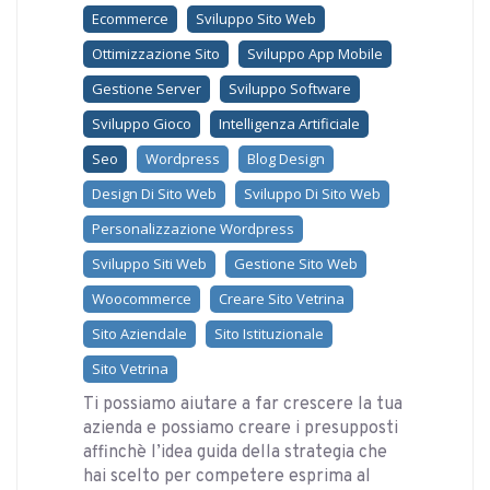
Ecommerce
Sviluppo Sito Web
Ottimizzazione Sito
Sviluppo App Mobile
Gestione Server
Sviluppo Software
Sviluppo Gioco
Intelligenza Artificiale
Seo
Wordpress
Blog Design
Design Di Sito Web
Sviluppo Di Sito Web
Personalizzazione Wordpress
Sviluppo Siti Web
Gestione Sito Web
Woocommerce
Creare Sito Vetrina
Sito Aziendale
Sito Istituzionale
Sito Vetrina
Ti possiamo aiutare a far crescere la tua
azienda e possiamo creare i presupposti
affinchè l’idea guida della strategia che
hai scelto per competere esprima al