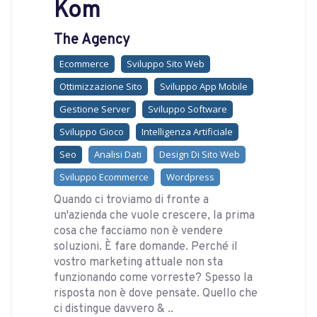
Kom
The Agency
Ecommerce
Sviluppo Sito Web
Ottimizzazione Sito
Sviluppo App Mobile
Gestione Server
Sviluppo Software
Sviluppo Gioco
Intelligenza Artificiale
Seo
Analisi Dati
Design Di Sito Web
Sviluppo Ecommerce
Wordpress
Quando ci troviamo di fronte a
un'azienda che vuole crescere, la prima
cosa che facciamo non è vendere
soluzioni. È fare domande. Perché il
vostro marketing attuale non sta
funzionando come vorreste? Spesso la
risposta non è dove pensate. Quello che
ci distingue davvero & ..