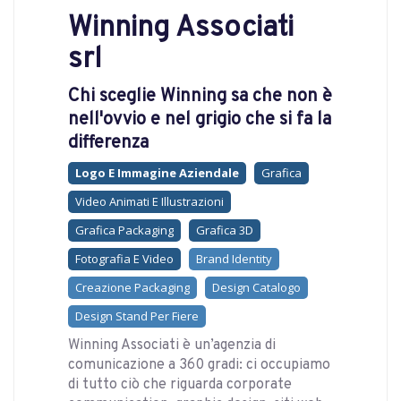
Winning Associati
srl
Chi sceglie Winning sa che non è
nell'ovvio e nel grigio che si fa la
differenza
Logo E Immagine Aziendale
Grafica
Video Animati E Illustrazioni
Grafica Packaging
Grafica 3D
Fotografia E Video
Brand Identity
Creazione Packaging
Design Catalogo
Design Stand Per Fiere
Winning Associati è un’agenzia di
comunicazione a 360 gradi: ci occupiamo
di tutto ciò che riguarda corporate