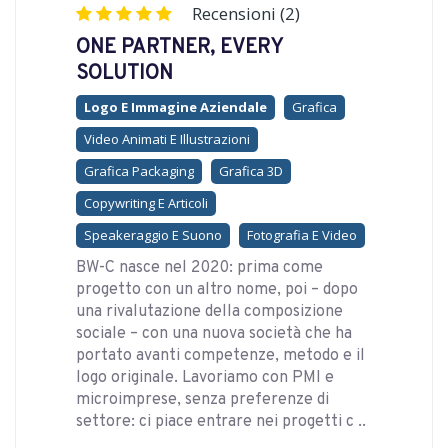
Recensioni (2)
ONE PARTNER, EVERY
SOLUTION
Logo E Immagine Aziendale
Grafica
Video Animati E Illustrazioni
Grafica Packaging
Grafica 3D
Copywriting E Articoli
Speakeraggio E Suono
Fotografia E Video
BW-C nasce nel 2020: prima come
progetto con un altro nome, poi – dopo
una rivalutazione della composizione
sociale – con una nuova società che ha
portato avanti competenze, metodo e il
logo originale. Lavoriamo con PMI e
microimprese, senza preferenze di
settore: ci piace entrare nei progetti c ..