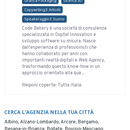
Grafica Packaging
Grafica 3D
Copywriting E Articoli
Speakeraggio E Suono
Code Bakery è una società di consulenza
specializzata in Digital Innovation e
sviluppo software su misura. Nasce
dall'esperienza di professionisti che
hanno collaborato per anni con
importanti realtà digitali e Web Agency,
trasformando questo know-how in un
approccio orientato alla qua ..
Regioni coperte: Tutta Italia
CERCA L'AGENZIA NELLA TUA CITTÀ
Albino,
Alzano-Lombardo,
Arcore,
Bergamo,
Besana-in-Brianza,
Bollate,
Bovisio-Masciago,