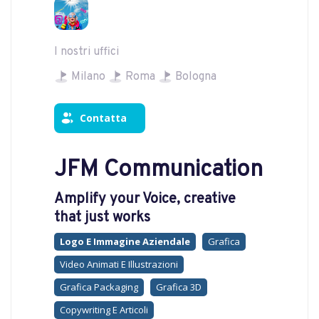
I nostri uffici
Milano
Roma
Bologna
Contatta
JFM Communication
Amplify your Voice, creative
that just works
Logo E Immagine Aziendale
Grafica
Video Animati E Illustrazioni
Grafica Packaging
Grafica 3D
Copywriting E Articoli