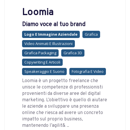
Loomia
Diamo voce al tuo brand
Logo E Immagine Aziendale
Grafica
Video Animati E Illustrazioni
Grafica Packaging
Grafica 3D
Copywriting E Articoli
Speakeraggio E Suono
Fotografia E Video
Loomia è un progetto freelance che
unisce le competenze di professionisti
provenienti da diverse aree del digital
marketing. L’obiettivo è quello di aiutare
le aziende a sviluppare una presenza
online che riesca ad avere un concreto
impatto sul proprio business,
mantenendo l’agilit& ..