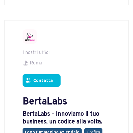
I nostri uffici
Roma
Contatta
BertaLabs
BertaLabs – Innoviamo il tuo
business, un codice alla volta.
Logo E Immagine Aziendale
Grafica