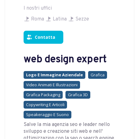
I nostri uffici
Roma
Latina
Sezze
Contatta
web design expert
Logo E Immagine Aziendale
Grafica
Video Animati E Illustrazioni
Grafica Packaging
Grafica 3D
Copywriting E Articoli
Speakeraggio E Suono
Salve la mia agenzia seo e leader nello
sviluppo e creazione siti web e nell'
ottimizzazion con la seo o search engine