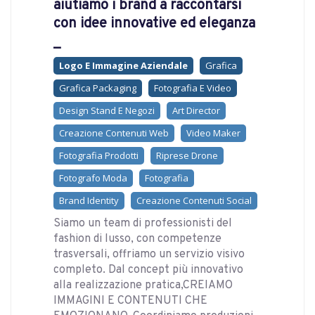
aiutiamo i brand a raccontarsi
con idee innovative ed eleganza
_
Logo E Immagine Aziendale
Grafica
Grafica Packaging
Fotografia E Video
Design Stand E Negozi
Art Director
Creazione Contenuti Web
Video Maker
Fotografia Prodotti
Riprese Drone
Fotografo Moda
Fotografia
Brand Identity
Creazione Contenuti Social
Siamo un team di professionisti del
fashion di lusso, con competenze
trasversali, offriamo un servizio visivo
completo. Dal concept più innovativo
alla realizzazione pratica,CREIAMO
IMMAGINI E CONTENUTI CHE