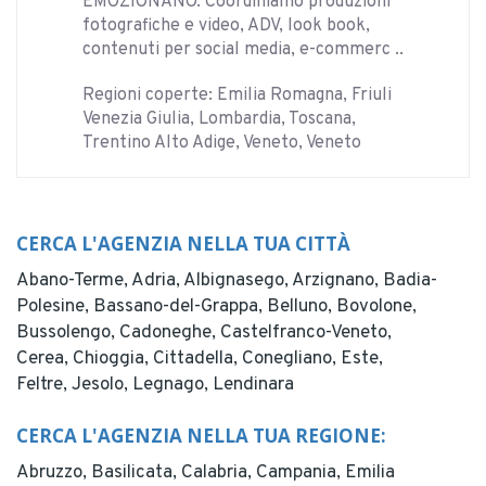
EMOZIONANO. Coordiniamo produzioni
fotografiche e video, ADV, look book,
contenuti per social media, e-commerc ..
Regioni coperte: Emilia Romagna, Friuli
Venezia Giulia, Lombardia, Toscana,
Trentino Alto Adige, Veneto, Veneto
CERCA L'AGENZIA NELLA TUA CITTÀ
Abano-Terme,
Adria,
Albignasego,
Arzignano,
Badia-
Polesine,
Bassano-del-Grappa,
Belluno,
Bovolone,
Bussolengo,
Cadoneghe,
Castelfranco-Veneto,
Cerea,
Chioggia,
Cittadella,
Conegliano,
Este,
Feltre,
Jesolo,
Legnago,
Lendinara
CERCA L'AGENZIA NELLA TUA REGIONE:
Abruzzo,
Basilicata,
Calabria,
Campania,
Emilia