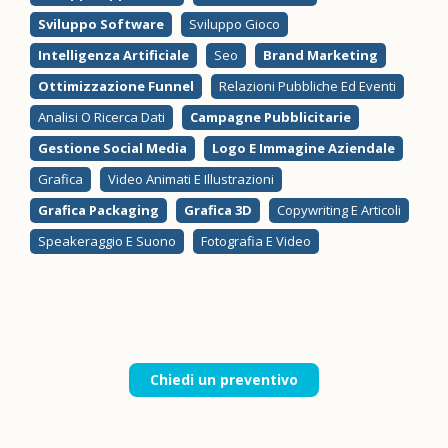
Sviluppo Software
Sviluppo Gioco
Intelligenza Artificiale
Seo
Brand Marketing
Ottimizzazione Funnel
Relazioni Pubbliche Ed Eventi
Analisi O Ricerca Dati
Campagne Pubblicitarie
Gestione Social Media
Logo E Immagine Aziendale
Grafica
Video Animati E Illustrazioni
Grafica Packaging
Grafica 3D
Copywriting E Articoli
Speakeraggio E Suono
Fotografia E Video
Chiedi un preventivo