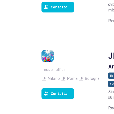
cyb
Contatta
mig
Reg
J
Am
I nostri uffici
Br
Milano
Roma
Bologna
Ca
Sia
Contatta
su 
Reg