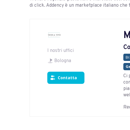
di click. Addency è un marketplace italiano che 
M
Co
I nostri uffici
Br
Bologna
Ge
Ci 
Contatta
com
pia
web
Reg