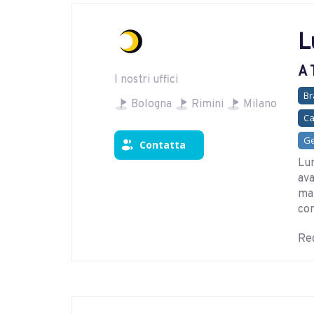
L
A 
I nostri uffici
Br
Bologna
Rimini
Milano
Ca
Ge
Contatta
Lun
ava
ma
con
Reg