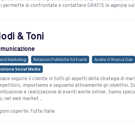
ti permette di confrontate e contattare GRATIS le agenzie sul 
odi & Toni
municazione
and Marketing
Relazioni Pubbliche Ed Eventi
Analisi O Ricerca Dati
stione Social Media
piace seguire il cliente in tutti gli aspetti della strategia di ma
petitors, impostiamo e seguiamo attivamente gli obiettivi. Dalla
nificazione e realizzazione di eventi anche online. Siamo special
, nel web market ..
ioni coperte: Tutta Italia