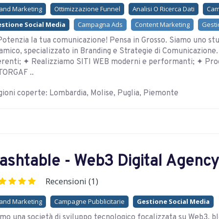
and Marketing
Ottimizzazione Funnel
Analisi O Ricerca Dati
Cam
stione Social Media
Campagna Ads
Content Marketing
Gesti
otenzia la tua comunicazione! Pensa in Grosso. Siamo uno stud
amico, specializzato in Branding e Strategie di Comunicazion
erenti; ✦ Realizziamo SITI WEB moderni e performanti; ✦ P
TORGAF ..
ioni coperte: Lombardia, Molise, Puglia, Piemonte
ashtable - Web3 Digital Agency
Recensioni (1)
and Marketing
Campagne Pubblicitarie
Gestione Social Media
mo una società di sviluppo tecnologico focalizzata su Web3, b