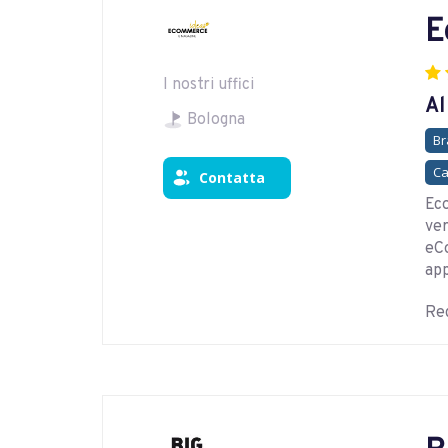
E
I nostri uffici
Al
Bologna
Br
Ca
Contatta
Eco
ver
eCo
app
Reg