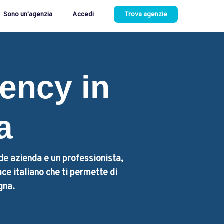
Sono un'agenzia
Accedi
Trova agenzie
gency in
a
nde azienda e un professionista,
ace italiano che ti permette di
gna.