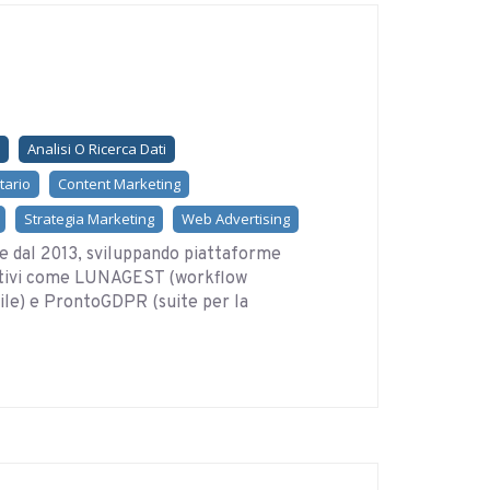
Analisi O Ricerca Dati
tario
Content Marketing
Strategia Marketing
Web Advertising
e dal 2013, sviluppando piattaforme
vativi come LUNAGEST (workflow
) e ProntoGDPR (suite per la