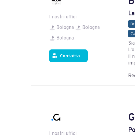
B
La
I nostri uffici
Br
Bologna
Bologna
Ca
Bologna
Sia
L'o
Contatta
il 
imp
Reg
G
Po
I nostri uffici