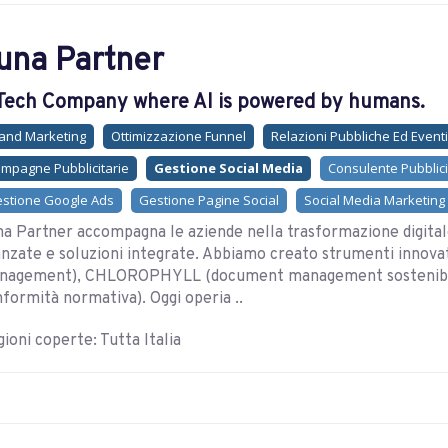
una Partner
Tech Company where AI is powered by humans.
and Marketing
Ottimizzazione Funnel
Relazioni Pubbliche Ed Eventi
mpagne Pubblicitarie
Gestione Social Media
Consulente Pubblici
stione Google Ads
Gestione Pagine Social
Social Media Marketing
a Partner accompagna le aziende nella trasformazione digital
nzate e soluzioni integrate. Abbiamo creato strumenti inno
nagement), CHLOROPHYLL (document management sostenibile
formità normativa). Oggi operia ..
ioni coperte: Tutta Italia