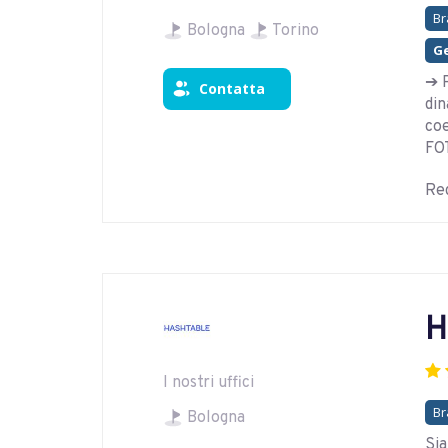
Br
Bologna
Torino
Ge
➔ P
Contatta
din
co
FO
Reg
H
I nostri uffici
Br
Bologna
Sia