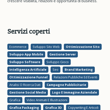
crescere visibilità, relazioni e opportunità di business.
Servizi coperti
Ecommerce
Sviluppo Sito Web
Ottimizzazione Sito
Sviluppo App Mobile
Gestione Server
Sviluppo Software
Sviluppo Gioco
Intelligenza Artificiale
Seo
Brand Marketing
Ottimizzazione Funnel
Relazioni Pubbliche Ed Eventi
Analisi O Ricerca Dati
Campagne Pubblicitarie
Gestione Social Media
Logo E Immagine Aziendale
Grafica
Video Animati E Illustrazioni
Grafica Packaging
Grafica 3D
Copywriting E Articoli