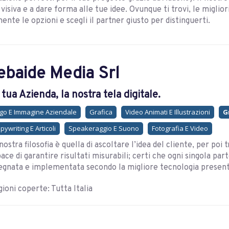
visiva e a dare forma alle tue idee. Ovunque ti trovi, le miglior
ente le opzioni e scegli il partner giusto per distinguerti.
ebaide Media Srl
 tua Azienda, la nostra tela digitale.
go E Immagine Aziendale
Grafica
Video Animati E Illustrazioni
G
pywriting E Articoli
Speakeraggio E Suono
Fotografia E Video
nostra filosofia è quella di ascoltare l’idea del cliente, per po
ace di garantire risultati misurabili; certi che ogni singola pa
egnata e implementata secondo la migliore tecnologia presen
ioni coperte: Tutta Italia