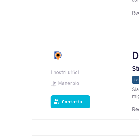
con
Reg
D
St
I nostri uffici
Lo
Manerbio
Sia
mig
Contatta
Reg