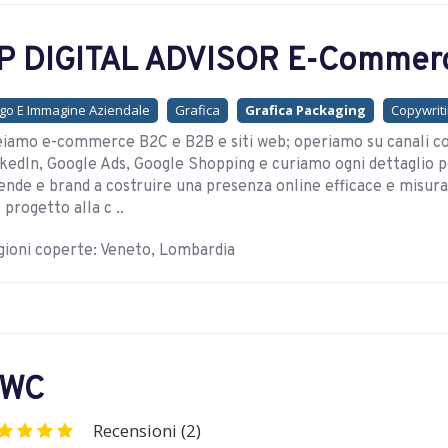
P DIGITAL ADVISOR E-Commerc
go E Immagine Aziendale
Grafica
Grafica Packaging
Copywritin
iamo e-commerce B2C e B2B e siti web; operiamo su canali c
kedIn, Google Ads, Google Shopping e curiamo ogni dettaglio pe
ende e brand a costruire una presenza online efficace e misurabi
 progetto alla c ..
ioni coperte: Veneto, Lombardia
WC
Recensioni (2)