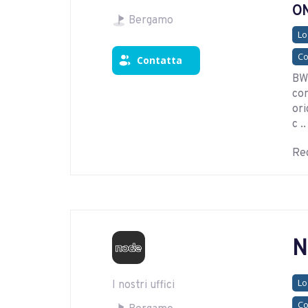
ON
Bergamo
Lo
Co
Contatta
BW-
com
ori
c ..
Reg
N
Lo
I nostri uffici
Co