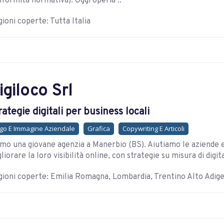
formità normativa). Oggi operia ..
ioni coperte: Tutta Italia
igiloco Srl
rategie digitali per business locali
go E Immagine Aziendale
Grafica
Copywriting E Articoli
mo una giovane agenzia a Manerbio (BS). Aiutiamo le aziende e i
liorare la loro visibilità online, con strategie su misura di digi
ioni coperte: Emilia Romagna, Lombardia, Trentino Alto Adig