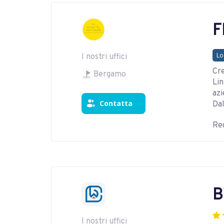
F
Lo
I nostri uffici
Cre
Bergamo
Lin
azi
Contatta
Dal
Reg
B
I nostri uffici