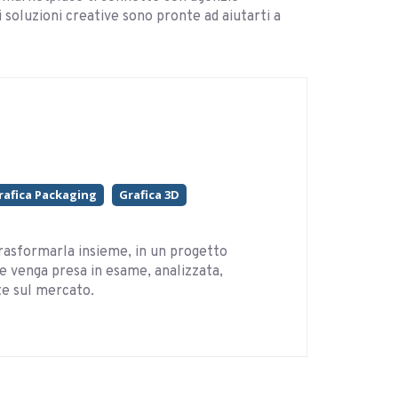
i soluzioni creative sono pronte ad aiutarti a
rafica Packaging
Grafica 3D
i trasformarla insieme, in un progetto
rte venga presa in esame, analizzata,
te sul mercato.