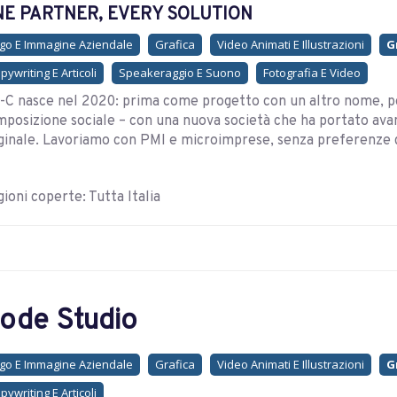
E PARTNER, EVERY SOLUTION
go E Immagine Aziendale
Grafica
Video Animati E Illustrazioni
G
pywriting E Articoli
Speakeraggio E Suono
Fotografia E Video
C nasce nel 2020: prima come progetto con un altro nome, poi
posizione sociale – con una nuova società che ha portato ava
ginale. Lavoriamo con PMI e microimprese, senza preferenze di
ioni coperte: Tutta Italia
ode Studio
go E Immagine Aziendale
Grafica
Video Animati E Illustrazioni
G
pywriting E Articoli