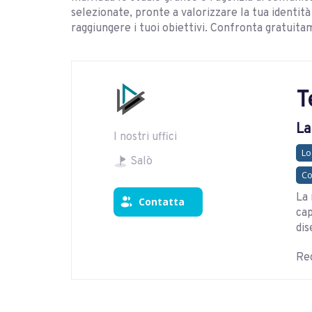
selezionate, pronte a valorizzare la tua identità 
raggiungere i tuoi obiettivi. Confronta gratuitam
T
La
I nostri uffici
Lo
Salò
Co
La 
Contatta
cap
dis
Reg