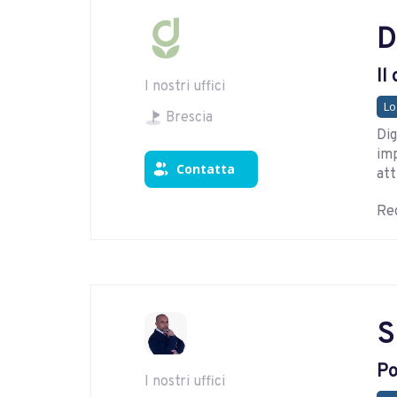
D
Il
I nostri uffici
Lo
Brescia
Dig
imp
Contatta
att
Reg
S
Po
I nostri uffici