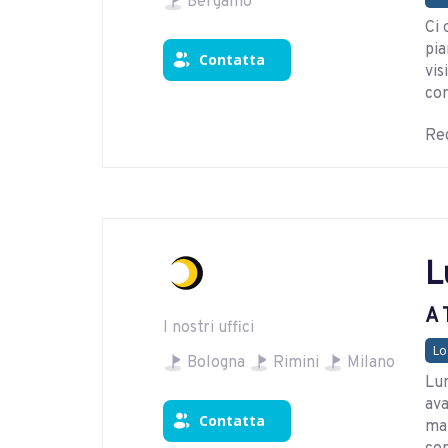
Bergamo
Ci 
pia
Contatta
vis
con
Reg
L
A 
I nostri uffici
Lo
Bologna
Rimini
Milano
Lun
ava
Contatta
ma