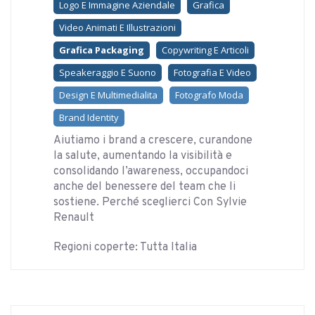
Logo E Immagine Aziendale
Grafica
Video Animati E Illustrazioni
Grafica Packaging
Copywriting E Articoli
Speakeraggio E Suono
Fotografia E Video
Design E Multimedialita
Fotografo Moda
Brand Identity
Aiutiamo i brand a crescere, curandone
la salute, aumentando la visibilità e
consolidando l’awareness, occupandoci
anche del benessere del team che li
sostiene. Perché sceglierci Con Sylvie
Renault
Regioni coperte: Tutta Italia