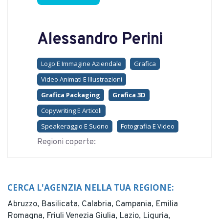
Alessandro Perini
Logo E Immagine Aziendale
Grafica
Video Animati E Illustrazioni
Grafica Packaging
Grafica 3D
Copywriting E Articoli
Speakeraggio E Suono
Fotografia E Video
Regioni coperte:
CERCA L'AGENZIA NELLA TUA REGIONE:
Abruzzo,
Basilicata,
Calabria,
Campania,
Emilia
Romagna,
Friuli Venezia Giulia,
Lazio,
Liguria,