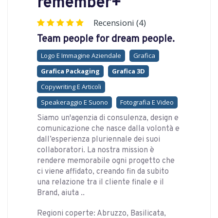
remember+
Recensioni (4)
Team people for dream people.
Logo E Immagine Aziendale
Grafica
Grafica Packaging
Grafica 3D
Copywriting E Articoli
Speakeraggio E Suono
Fotografia E Video
Siamo un'agenzia di consulenza, design e
comunicazione che nasce dalla volontà e
dall’esperienza pluriennale dei suoi
collaboratori. La nostra mission è
rendere memorabile ogni progetto che
ci viene affidato, creando fin da subito
una relazione tra il cliente finale e il
Brand, aiuta ..
Regioni coperte: Abruzzo, Basilicata,