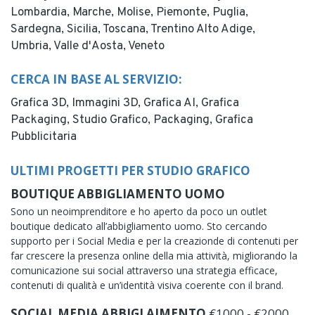
Lombardia,
Marche,
Molise,
Piemonte,
Puglia,
Sardegna,
Sicilia,
Toscana,
Trentino Alto Adige,
Umbria,
Valle d'Aosta,
Veneto
CERCA IN BASE AL SERVIZIO:
Grafica 3D,
Immagini 3D,
Grafica AI,
Grafica
Packaging,
Studio Grafico,
Packaging,
Grafica
Pubblicitaria
ULTIMI PROGETTI PER STUDIO GRAFICO
BOUTIQUE ABBIGLIAMENTO UOMO
Sono un neoimprenditore e ho aperto da poco un outlet
boutique dedicato all’abbigliamento uomo. Sto cercando
supporto per i Social Media e per la creazionde di contenuti per
far crescere la presenza online della mia attività, migliorando la
comunicazione sui social attraverso una strategia efficace,
contenuti di qualità e un’identità visiva coerente con il brand.
SOCIAL MEDIA ABBIGLAIMENTO
€1000 - €2000