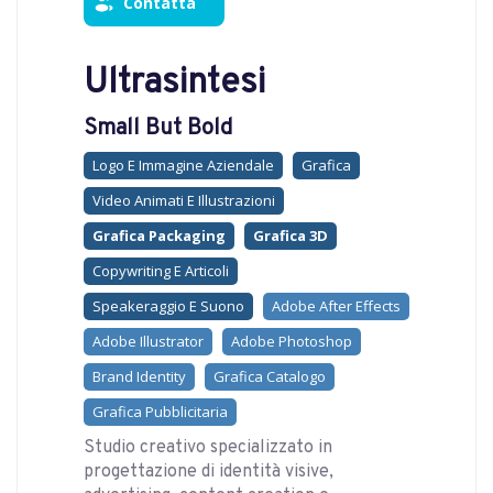
Contatta
Ultrasintesi
Small But Bold
Logo E Immagine Aziendale
Grafica
Video Animati E Illustrazioni
Grafica Packaging
Grafica 3D
Copywriting E Articoli
Speakeraggio E Suono
Adobe After Effects
Adobe Illustrator
Adobe Photoshop
Brand Identity
Grafica Catalogo
Grafica Pubblicitaria
Studio creativo specializzato in
progettazione di identità visive,