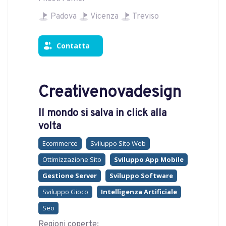
Padova
Vicenza
Treviso
Contatta
Creativenovadesign
Il mondo si salva in click alla
volta
Ecommerce
Sviluppo Sito Web
Ottimizzazione Sito
Sviluppo App Mobile
Gestione Server
Sviluppo Software
Sviluppo Gioco
Intelligenza Artificiale
Seo
Regioni coperte: