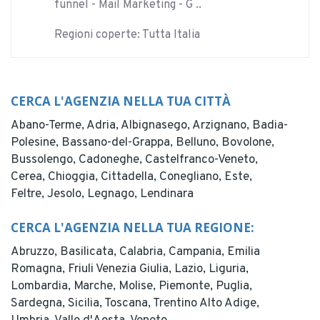
funnel - Mail Marketing - G ..
Regioni coperte: Tutta Italia
CERCA L'AGENZIA NELLA TUA CITTÀ
Abano-Terme,
Adria,
Albignasego,
Arzignano,
Badia-
Polesine,
Bassano-del-Grappa,
Belluno,
Bovolone,
Bussolengo,
Cadoneghe,
Castelfranco-Veneto,
Cerea,
Chioggia,
Cittadella,
Conegliano,
Este,
Feltre,
Jesolo,
Legnago,
Lendinara
CERCA L'AGENZIA NELLA TUA REGIONE:
Abruzzo,
Basilicata,
Calabria,
Campania,
Emilia
Romagna,
Friuli Venezia Giulia,
Lazio,
Liguria,
Lombardia,
Marche,
Molise,
Piemonte,
Puglia,
Sardegna,
Sicilia,
Toscana,
Trentino Alto Adige,