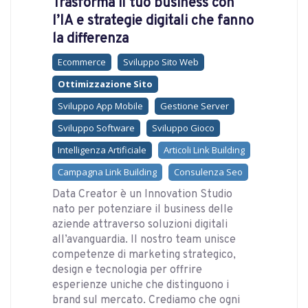
Trasforma il tuo business con
l’IA e strategie digitali che fanno
la differenza
Ecommerce
Sviluppo Sito Web
Ottimizzazione Sito
Sviluppo App Mobile
Gestione Server
Sviluppo Software
Sviluppo Gioco
Intelligenza Artificiale
Articoli Link Building
Campagna Link Building
Consulenza Seo
Data Creator è un Innovation Studio
nato per potenziare il business delle
aziende attraverso soluzioni digitali
all’avanguardia. Il nostro team unisce
competenze di marketing strategico,
design e tecnologia per offrire
esperienze uniche che distinguono i
brand sul mercato. Crediamo che ogni