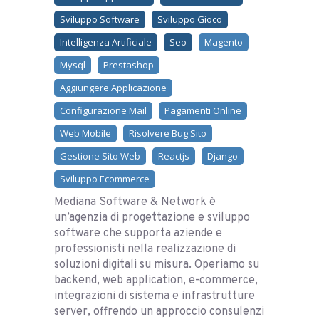
Sviluppo Software
Sviluppo Gioco
Intelligenza Artificiale
Seo
Magento
Mysql
Prestashop
Aggiungere Applicazione
Configurazione Mail
Pagamenti Online
Web Mobile
Risolvere Bug Sito
Gestione Sito Web
Reactjs
Django
Sviluppo Ecommerce
Mediana Software & Network è
un’agenzia di progettazione e sviluppo
software che supporta aziende e
professionisti nella realizzazione di
soluzioni digitali su misura. Operiamo su
backend, web application, e-commerce,
integrazioni di sistema e infrastrutture
server, offrendo un approccio consulenzi