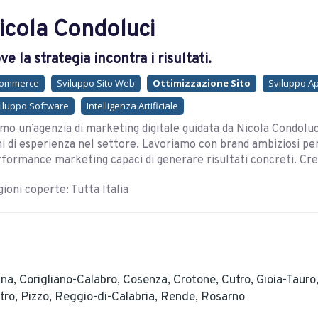
icola Condoluci
ve la strategia incontra i risultati.
commerce
Sviluppo Sito Web
Ottimizzazione Sito
Sviluppo A
iluppo Software
Intelligenza Artificiale
mo un’agenzia di marketing digitale guidata da Nicola Condoluc
i di esperienza nel settore. Lavoriamo con brand ambiziosi pe
formance marketing capaci di generare risultati concreti. Credi
ioni coperte: Tutta Italia
ina,
Corigliano-Calabro,
Cosenza,
Crotone,
Cutro,
Gioia-Tauro
stro,
Pizzo,
Reggio-di-Calabria,
Rende,
Rosarno