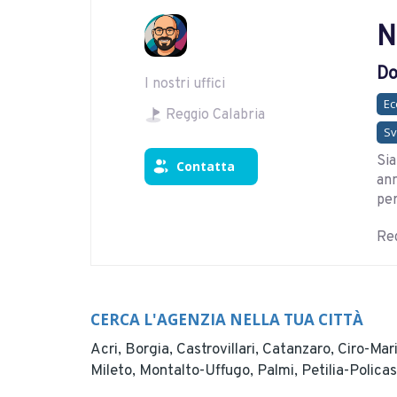
N
Do
I nostri uffici
E
Reggio Calabria
Sv
Sia
Contatta
ann
per
Reg
CERCA L'AGENZIA NELLA TUA CITTÀ
Acri,
Borgia,
Castrovillari,
Catanzaro,
Ciro-Mar
Mileto,
Montalto-Uffugo,
Palmi,
Petilia-Polica