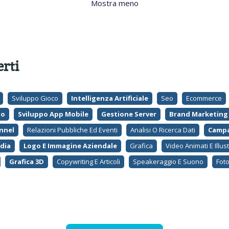
Mostra meno
erti
Sviluppo Gioco
Intelligenza Artificiale
Seo
Ecommerce
to
Sviluppo App Mobile
Gestione Server
Brand Marketing
nnel
Relazioni Pubbliche Ed Eventi
Analisi O Ricerca Dati
Campa
dia
Logo E Immagine Aziendale
Grafica
Video Animati E Illus
Grafica 3D
Copywriting E Articoli
Speakeraggio E Suono
Foto