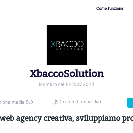
Come funziona
XbaccoSolution
Membro dal 04 Nov 2024
Crema (Lombardia)
zione media
5.0
web agency creativa, sviluppiamo pr