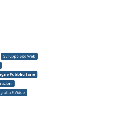
Sviluppo Sito Web
gne Pubblicitarie
trazioni
grafia E Video