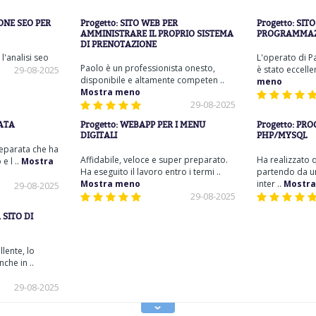
ONE SEO PER
Progetto:
SITO WEB PER
Progetto:
SIT
AMMINISTRARE IL PROPRIO SISTEMA
PROGRAMMAZI
DI PRENOTAZIONE
 l'analisi seo
L'operato di Pa
Paolo è un professionista onesto,
29-08-2025
è stato eccellen
disponibile e altamente competen ..
meno
Mostra meno
29-08-2025
ATA
Progetto:
WEBAPP PER I MENU
Progetto:
PRO
DIGITALI
PHP/MYSQL
eparata che ha
Affidabile, veloce e super preparato.
Ha realizzato 
e l ..
Mostra
Ha eseguito il lavoro entro i termi ..
partendo da un
Mostra meno
inter ..
Mostra
29-08-2025
29-08-2025
 SITO DI
llente, lo
che in ..
29-08-2025