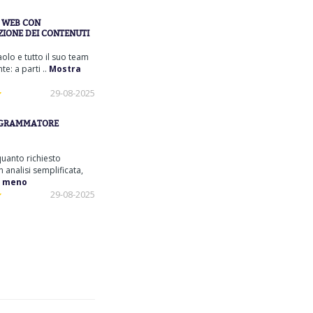
O WEB CON
ONE DEI CONTENUTI
olo e tutto il suo team
te: a parti ..
Mostra
29-08-2025
GRAMMATORE
quanto richiesto
 analisi semplificata,
 meno
29-08-2025