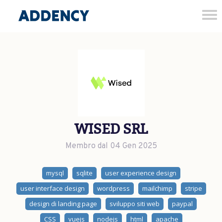
Tog
nav
WISED SRL
Membro dal 04 Gen 2025
mysql
sqlite
user experience design
user interface design
wordpress
mailchimp
stripe
design di landing page
sviluppo siti web
paypal
CSS
vuejs
nodejs
html
apache