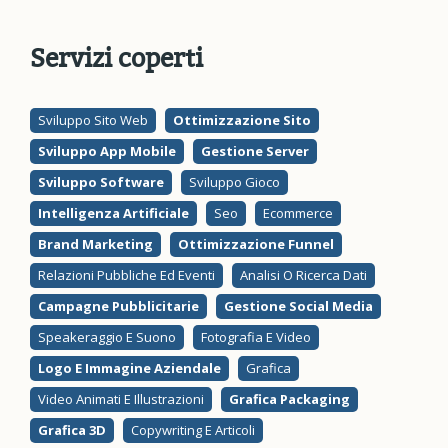
Servizi coperti
Sviluppo Sito Web
Ottimizzazione Sito
Sviluppo App Mobile
Gestione Server
Sviluppo Software
Sviluppo Gioco
Intelligenza Artificiale
Seo
Ecommerce
Brand Marketing
Ottimizzazione Funnel
Relazioni Pubbliche Ed Eventi
Analisi O Ricerca Dati
Campagne Pubblicitarie
Gestione Social Media
Speakeraggio E Suono
Fotografia E Video
Logo E Immagine Aziendale
Grafica
Video Animati E Illustrazioni
Grafica Packaging
Grafica 3D
Copywriting E Articoli