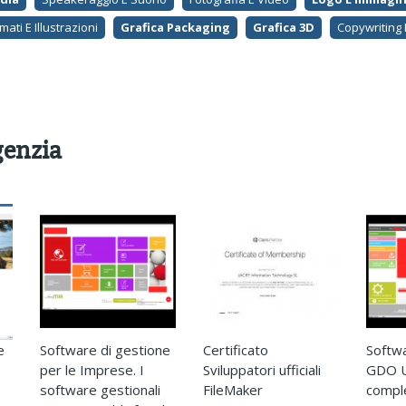
ati E Illustrazioni
Grafica Packaging
Grafica 3D
Copywriting E
genzia
e
Software di gestione
Certificato
Softw
per le Imprese. I
Sviluppatori ufficiali
GDO U
software gestionali
FileMaker
compl