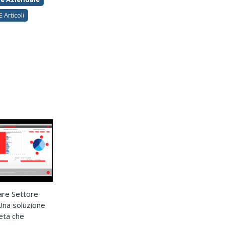
 Articoli
are Settore
na soluzione
eta che