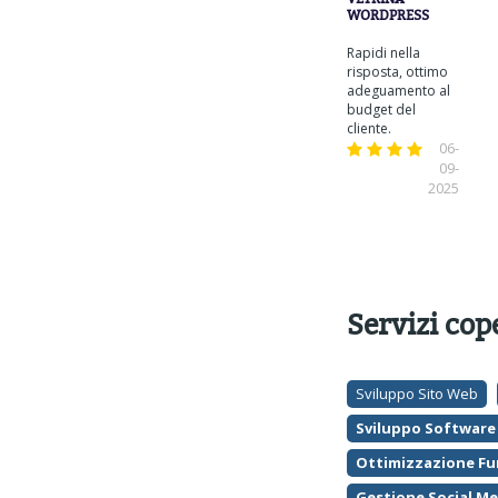
WORDPRESS
Rapidi nella
risposta, ottimo
adeguamento al
budget del
cliente.
06-
09-
2025
Servizi cop
Sviluppo Sito Web
Sviluppo Software
Ottimizzazione Fu
Gestione Social Me