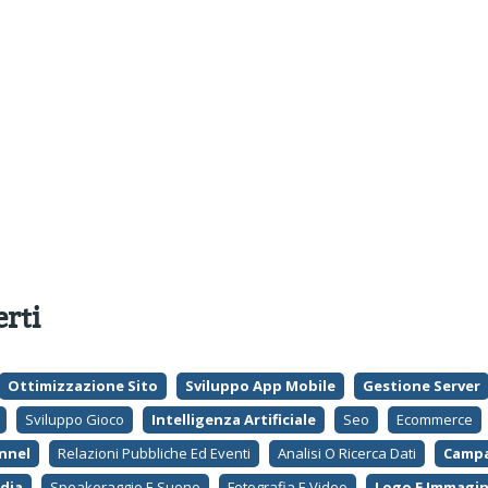
erti
Ottimizzazione Sito
Sviluppo App Mobile
Gestione Server
Sviluppo Gioco
Intelligenza Artificiale
Seo
Ecommerce
nnel
Relazioni Pubbliche Ed Eventi
Analisi O Ricerca Dati
Campa
dia
Speakeraggio E Suono
Fotografia E Video
Logo E Immagin