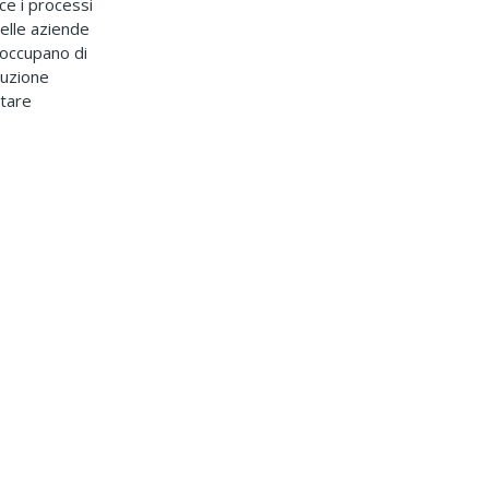
ce i processi
 delle aziende
 occupano di
buzione
tare