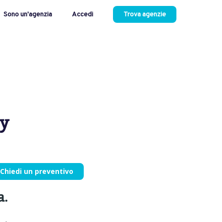
Sono un'agenzia
Accedi
Trova agenzie
gy
Chiedi un preventivo
a.