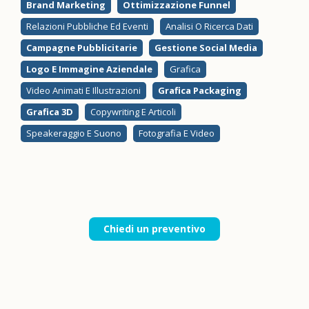
Brand Marketing
Ottimizzazione Funnel
Relazioni Pubbliche Ed Eventi
Analisi O Ricerca Dati
Campagne Pubblicitarie
Gestione Social Media
Logo E Immagine Aziendale
Grafica
Video Animati E Illustrazioni
Grafica Packaging
Grafica 3D
Copywriting E Articoli
Speakeraggio E Suono
Fotografia E Video
Chiedi un preventivo