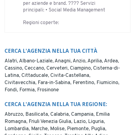
per aziende e brand. ???? Servizi
principali: • Social Media Management
Regioni coperte:
CERCA L'AGENZIA NELLA TUA CITTÀ
Alatri,
Albano-Laziale,
Anagni,
Anzio,
Aprilia,
Ardea,
Cassino,
Ceccano,
Cerveteri,
Ciampino,
Cisterna-di-
Latina,
Cittaducale,
Civita-Castellana,
Civitavecchia,
Fara-in-Sabina,
Ferentino,
Fiumicino,
Fondi,
Formia,
Frosinone
CERCA L'AGENZIA NELLA TUA REGIONE:
Abruzzo,
Basilicata,
Calabria,
Campania,
Emilia
Romagna,
Friuli Venezia Giulia,
Lazio,
Liguria,
Lombardia,
Marche,
Molise,
Piemonte,
Puglia,