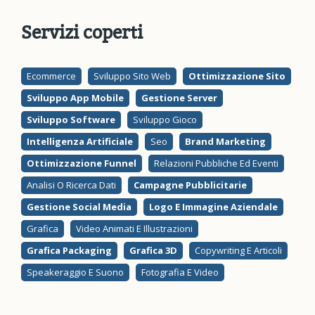
Servizi coperti
Ecommerce
Sviluppo Sito Web
Ottimizzazione Sito
Sviluppo App Mobile
Gestione Server
Sviluppo Software
Sviluppo Gioco
Intelligenza Artificiale
Seo
Brand Marketing
Ottimizzazione Funnel
Relazioni Pubbliche Ed Eventi
Analisi O Ricerca Dati
Campagne Pubblicitarie
Gestione Social Media
Logo E Immagine Aziendale
Grafica
Video Animati E Illustrazioni
Grafica Packaging
Grafica 3D
Copywriting E Articoli
Speakeraggio E Suono
Fotografia E Video