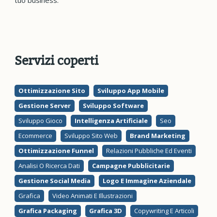
tuo business.
Servizi coperti
Ottimizzazione Sito
Sviluppo App Mobile
Gestione Server
Sviluppo Software
Sviluppo Gioco
Intelligenza Artificiale
Seo
Ecommerce
Sviluppo Sito Web
Brand Marketing
Ottimizzazione Funnel
Relazioni Pubbliche Ed Eventi
Analisi O Ricerca Dati
Campagne Pubblicitarie
Gestione Social Media
Logo E Immagine Aziendale
Grafica
Video Animati E Illustrazioni
Grafica Packaging
Grafica 3D
Copywriting E Articoli