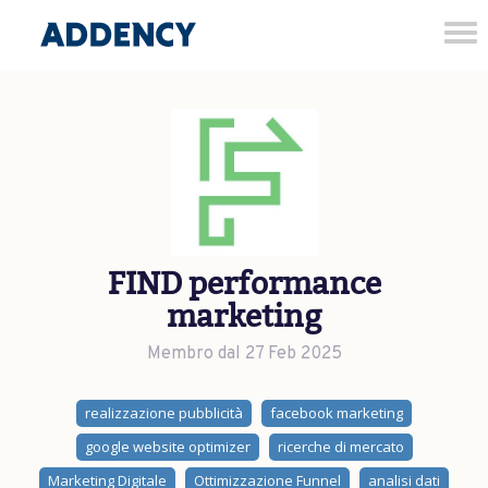
Tog
nav
FIND performance
marketing
Membro dal 27 Feb 2025
realizzazione pubblicità
facebook marketing
google website optimizer
ricerche di mercato
Marketing Digitale
Ottimizzazione Funnel
analisi dati