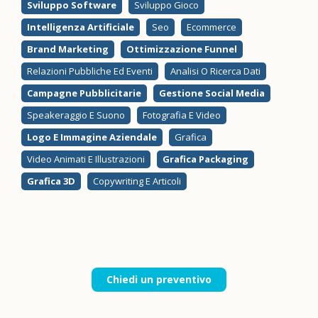
Sviluppo Software
Sviluppo Gioco
Intelligenza Artificiale
Seo
Ecommerce
Brand Marketing
Ottimizzazione Funnel
Relazioni Pubbliche Ed Eventi
Analisi O Ricerca Dati
Campagne Pubblicitarie
Gestione Social Media
Speakeraggio E Suono
Fotografia E Video
Logo E Immagine Aziendale
Grafica
Video Animati E Illustrazioni
Grafica Packaging
Grafica 3D
Copywriting E Articoli
Chiedi un preventivo