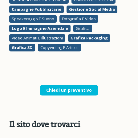
Campagne Pubblicitarie
Gestione Social Media
Speakeraggio E Suono
Fotografia E Video
Logo E Immagine Aziendale
Grafica
Video Animati E Illustrazioni
Grafica Packaging
Grafica 3D
Copywriting E Articoli
Chiedi un preventivo
Il sito dove trovarci