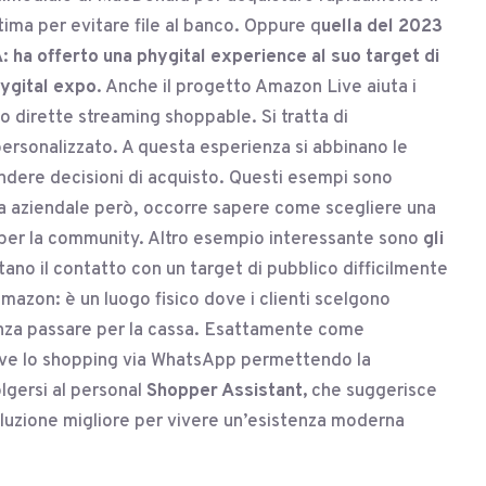
ima per evitare file al banco. Oppure q
uella del 2023
: ha offerto una phygital experience al suo target di
hygital expo.
Anche il progetto Amazon Live aiuta i
rso dirette streaming shoppable. Si tratta di
personalizzato. A questa esperienza si abbinano le
rendere decisioni di acquisto. Questi esempi sono
gia aziendale però, occorre sapere come scegliere una
 per la community. Altro esempio interessante sono
gli
litano il contatto con un target di pubblico difficilmente
Amazon: è un luogo fisico dove i clienti scelgono
nza passare per la cassa. Esattamente come
ove lo shopping via WhatsApp permettendo la
olgersi al personal
Shopper Assistant,
che suggerisce
 soluzione migliore per vivere un’esistenza moderna