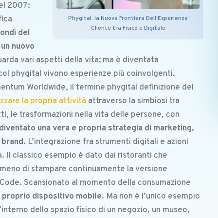
el 2007:
fica
Phygital: la Nuova Frontiera Dell’Esperienza
Cliente tra Fisico e Digitale
mondi del
o un nuovo
arda vari aspetti della vita; ma è diventata
ol phygital vivono esperienze più coinvolgenti.
ntum Worldwide, il termine phygital definizione del
zare la propria attività
attraverso la simbiosi tra
i, le trasformazioni nella vita delle persone, con
 diventato una vera e propria strategia di marketing,
n brand
. L’integrazione fra strumenti digitali e azioni
 Il classico esempio è dato dai ristoranti che
 meno di stampare continuamente la versione
R Code. Scansionato al momento della consumazione
 proprio dispositivo mobile.
Ma non è l’unico esempio
ll’interno dello spazio fisico di un negozio, un museo,