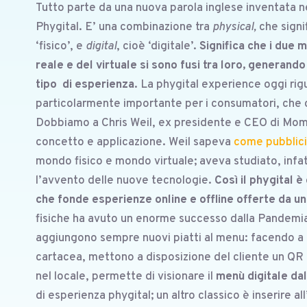
Tutto parte da una nuova parola inglese inventata n
Phygital. E’ una combinazione tra
physical,
che signi
‘fisico’, e
digital
, cioè ‘digitale’.
Significa che i due 
reale e del virtuale si sono fusi tra loro, generand
tipo di esperienza.
La phygital experience oggi rigu
particolarmente importante per i consumatori, che c
Dobbiamo a Chris Weil, ex presidente e CEO di Mome
concetto e applicazione. Weil sapeva
come pubbliciz
mondo fisico e mondo virtuale; aveva studiato, infatt
l’avvento delle nuove tecnologie.
Così il phygital è
che fonde esperienze online e offline offerte da u
fisiche ha avuto un enorme successo dalla Pandemia.
aggiungono sempre nuovi piatti al menu: facendo a
cartacea, mettono a disposizione del cliente un Q
nel locale, permette di visionare il
menù digitale dal
di esperienza phygital; un altro classico è inserire a