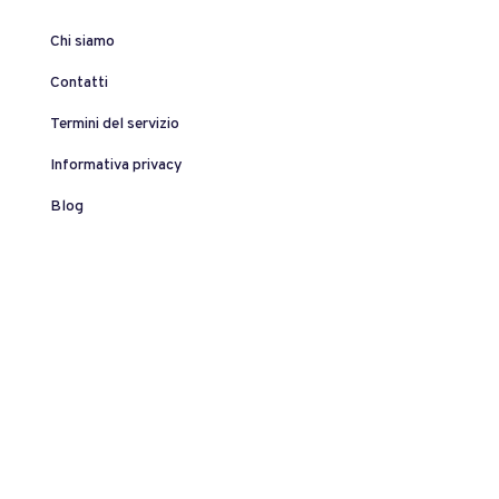
Chi siamo
Contatti
Termini del servizio
Informativa privacy
Blog
©2026 Addency – Spark Technology S.r.l. P.IVA
03476810134